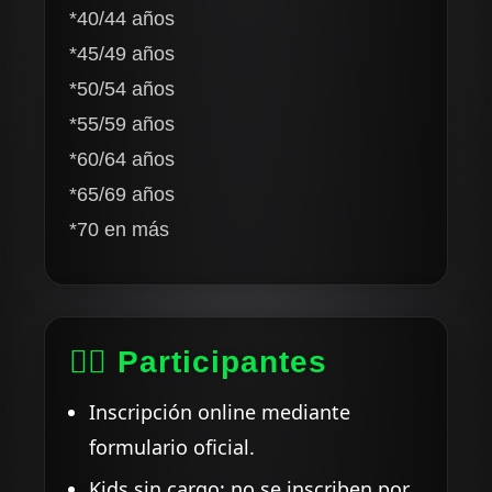
*40/44 años
*45/49 años
*50/54 años
*55/59 años
*60/64 años
*65/69 años
*70 en más
🏃‍♀️ Participantes
Inscripción online mediante
formulario oficial.
Kids sin cargo: no se inscriben por