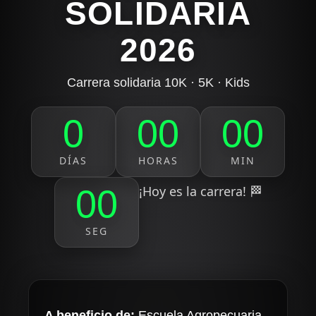
SOLIDARIA
2026
Carrera solidaria 10K · 5K · Kids
0
00
00
DÍAS
HORAS
MIN
¡Hoy es la carrera! 🏁
00
SEG
A beneficio de:
Escuela Agropecuaria